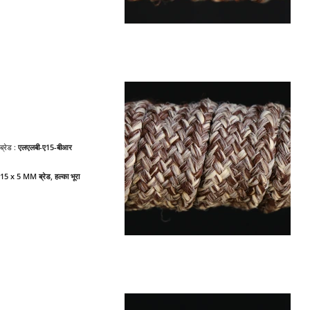
ब्रेड :
एलएलबी-ए15-बीआर
15 x 5 MM ब्रेड, हल्का भूरा