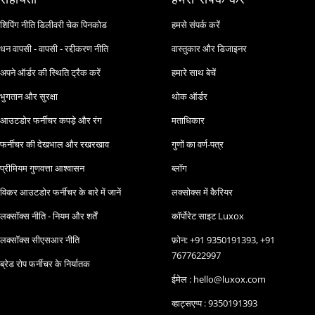
शिपिंग नीति डिलीवरी चेक पिनकोड
हमसे संपर्क करें
धन वापसी - वापसी - रद्दीकरण नीति
वास्तुकार और डिजाइनर
अपने ऑर्डर की स्थिति ट्रैक करें
हमारे साथ बेचें
भुगतान और सुरक्षा
थोक ऑर्डर
आउटडोर फर्नीचर कपड़े और रंग
मताधिकार
फर्नीचर की देखभाल और रखरखाव
गुणों का वर्ण-पत्र
प्रीमियम गुणवत्ता आश्वासन
ब्लॉग
विकर आउटडोर फर्नीचर के बारे में जानें
लक्सोक्स में कैरियर
लक्सॉक्स नीति - नियम और शर्तें
कॉर्पोरेट साइट Luxox
लक्सॉक्स सीएसआर नीति
फ़ोन: +91 9350191393, +91
7677622997
ब्रेड रोप फर्नीचर के निर्यातक
ईमेल : hello@luxox.com
व्हाट्सएप्प : 9350191393