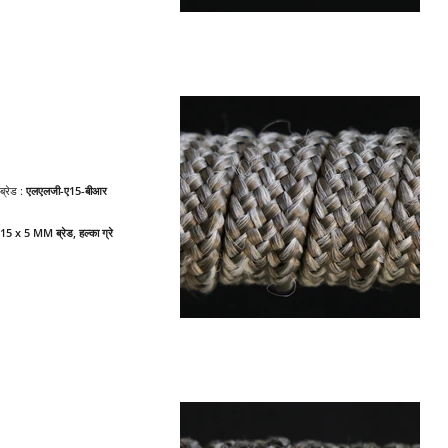
ब्रेड :
एलएलजी-ए15-बीआर
15 x 5 MM ब्रेड, हल्का ग्रे