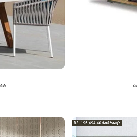
ஸ்ன்
வெ
RS. 196,494.40
சேமிக்கவும்