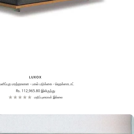
LUXOX
ளிப்புற மரத்தாலான - பகல் படுக்கை - ஹெக்ஸாடாட்
விற்பனை
Rs. 112,965.80
இலிருந்து
விலை
மதிப்புரைகள் இல்லை