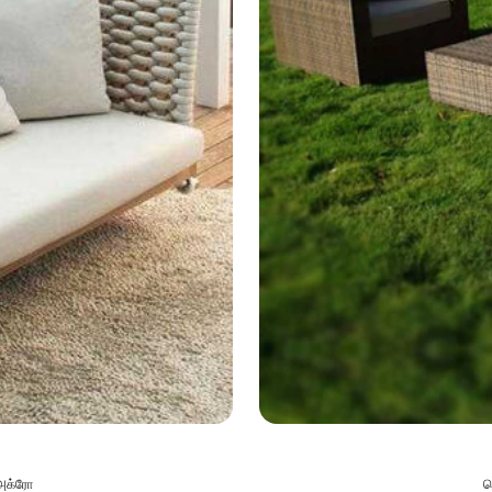
 அக்ரோ
வ