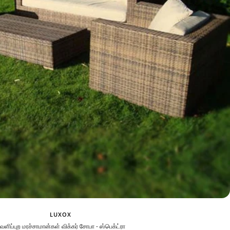
LUXOX
ெளிப்புற மரச்சாமான்கள் விக்கர் சோபா - ஸ்பெக்ட்ரா