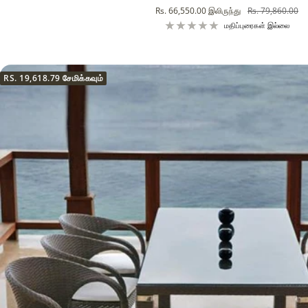
விற்பனை
வழக்கமான
Rs. 66,550.00
இலிருந்து
Rs. 79,860.00
விலை
விலை
மதிப்புரைகள் இல்லை
RS. 19,618.79
சேமிக்கவும்