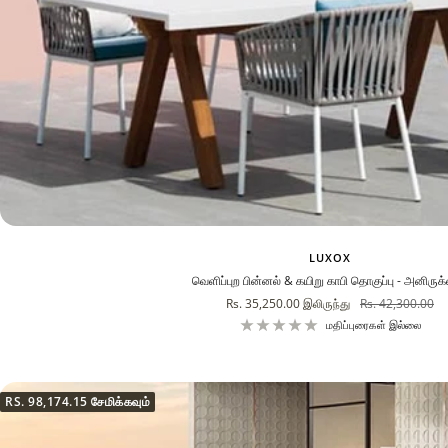
LUXOX
வெளிப்புற பின்னல் & கயிறு காபி தொகுப்பு - அனிருக்
விற்பனை
வழக்கமான
Rs. 35,250.00
இலிருந்து
Rs. 42,300.00
விலை
விலை
மதிப்புரைகள் இல்லை
RS. 98,174.15
சேமிக்கவும்