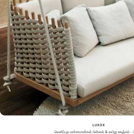
LUXOX
வெளிப்புற மரச்சாமான்கள் பின்னல் & கயிறு ஊஞ்சல் -