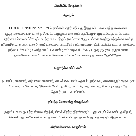
அணியில் சேருங்கள்
தொழில்
LUXOX Furniture Pvt. Ltd-ல் நாங்கள் எதிர்பார்ப்பது இதுதான் - அனைத்து சவாலான
சூழ்நிலைகளையும் தாண்டி செயல்பட முழுமை உணர்வும் தைரியமும், முடிவில்லாத வரம்புகளை
எதிர்கொள்ள மகிழ்ச்சியும், கடந்த கால மற்றும் நிகழ்கால அனுபவங்களிலிருந்து கற்றுக்கொண்டு
பரிணமித்து, கடந்த கால அளவுகோல்களை கூட சிறந்து விளங்கவும், தீவிர தனித்துவமான இலக்கை
நிர்ணயிக்கவும் முடிவற்ற வாய்ப்புகளின் மூலம் வழிகாட்டக்கூடிய ஒரு குழுவை நிறுவி வளர
தன்னிச்சையான போக்கும் கொண்ட லட்சிய வேட்பாளரை நாங்கள் தேடுகிறோம்.
தொழில் வாய்ப்புகள்
தயாரிப்பு மேலாளர், விற்பனை மேலாளர், வாடிக்கையாளர் தொடர்பு நிர்வாகி, வலை மற்றும் சமூக தள
மேலாளர், ஃபீல்ட் பாய், ஆர்கான் வெல்டர், வீவர், ஃபிட்டர், தையல்காரர், பேக்கர் மற்றும் பிற
தொடர்புடைய சுயவிவரம்.
ஒப்பந்த வேலைக்கு சேருங்கள்
குறுகிய கால ஒப்பந்த வேலை தேடும், மிகச் சிறந்த திறன்களும் அனுபவமும் கொண்ட தனிநபர்,
வெவ்வேறு பணிகளுக்கான தங்கள் விண்ணப்பத்தையும் அனுபவத்தையும் அனுப்பலாம்.
ஃப்ரீலான்ஸராக சேருங்கள்