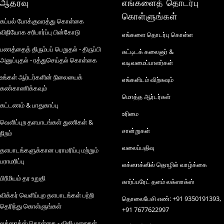
ஆதரவு
எங்களைத் தொடர்பு
கொள்ளுங்கள்
கப்பல் போக்குவரத்து கொள்கை
விநியோக சரிபார்ப்பு பின்கோடு
எங்களை தொடர்பு கொள்ள
பணத்தைத் திரும்பப் பெறுதல் - திருப்பி
கட்டிடக் கலைஞர் &
அனுப்புதல் - ரத்துசெய்தல் கொள்கை
வடிவமைப்பாளர்கள்
உங்கள் ஆர்டர்களின் நிலையைக்
எங்களிடம் விற்கவும்
கண்காணிக்கவும்
மொத்த ஆர்டர்கள்
கட்டணம் & பாதுகாப்பு
உரிமை
வெளிப்புற தளபாடங்கள் துணிகள் &
சான்றுகள்
நிறம்
வலைப்பதிவு
தளபாடங்களுக்கான பராமரிப்பு மற்றும்
பராமரிப்பு
லக்ஸாக்ஸில் தொழில் வாழ்க்கை
பிரீமியம் தர உறுதி
கார்ப்பரேட் தளம் லக்ஸாக்ஸ்
விக்கர் வெளிப்புற தளபாடங்கள் பற்றி
தொலைபேசி எண்: +91 9350191393,
தெரிந்து கொள்ளுங்கள்
+91 7677622997
லக்ஸாக்ஸ் கொள்கை - விதிமுறைகள்