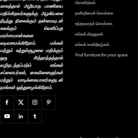
பிராண்டுகள்
காலத்தால் அழியாத பாணியை
மதிக்கிறவர்களுக்கு அழகியலை
தனியுரிமைக் கொள்கை
நீடித்து நிலைக்கும் தன்மையுடன்
உத்தரவாதக் கொள்கை
கலக்கும் வெளிப்புற
எங்கள் விருதுகள்
மரச்சாமான்களை
வடிவமைக்கிறோம். மக்கள்
எங்கள் சான்றிதழ்கள்
மற்றும் சுற்றுச்சூழலை மதிக்கும்
Find furniture for your space
ஒரு சித்தாந்தத்தால்
வழிநடத்தப்படும் எங்கள்
சப்ளையர்கள், கைவினைஞர்கள்
மற்றும் வாடிக்கையாளர்களுடன்
நாங்கள் ஒத்துழைக்கிறோம்.