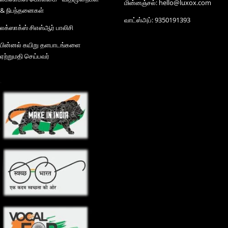
மின்னஞ்சல்: hello@luxox.com
& நிபந்தனைகள்
வாட்ஸ்அப்: 9350191393
லக்ஸாக்ஸ் சிஎஸ்ஆர் பாலிசி
பின்னல் கயிறு தளபாடங்களை
ஏற்றுமதி செய்பவர்