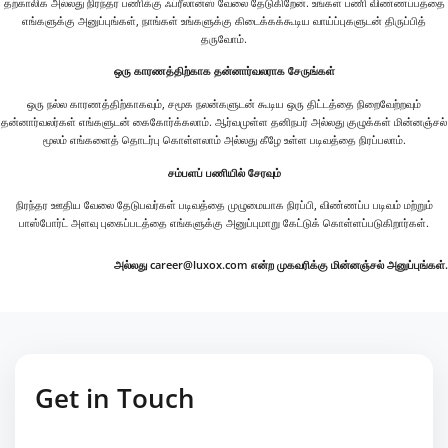
தற்காலிக அல்லது நிரந்தர பணிக்கு ஃப்ரீலான்ஸ் வேலை தேடுகிறேன். உங்கள் பணி விண்ணப்பத்தை
எங்களுக்கு அனுப்புங்கள், நாங்கள் உங்களுக்கு கிடைக்கக்கூடிய வாய்ப்புகளுடன் திருப்பித்
தருவோம்.
ஒரு காரணத்திற்காக தன்னார்வலராக சேருங்கள்
ஒரு நல்ல காரணத்திற்காகவும், சமூக நலன்களுடன் கூடிய ஒரு திட்டத்தை நிறைவேற்றவும்
தன்னார்வலர்கள் எங்களுடன் கைகோர்க்கலாம். ஆர்வமுள்ள தனிநபர் அல்லது குழுக்கள் மின்னஞ்சல்
மூலம் எங்களைத் தொடர்பு கொள்ளலாம் அல்லது கீழே உள்ள படிவத்தை நிரப்பலாம்.
சம்பளப் பணியில் சேரவும்
நிரந்தர ஊதிய வேலை தேடுபவர்கள் படிவத்தை முழுமையாக நிரப்பி, விண்ணப்ப படிவம் மற்றும்
பாஸ்போர்ட் அளவு புகைப்படத்தை எங்களுக்கு அனுப்புமாறு கேட்டுக் கொள்ளப்படுகிறார்கள்.
அல்லது career@luxox.com என்ற முகவரிக்கு மின்னஞ்சல் அனுப்புங்கள்.
Get in Touch